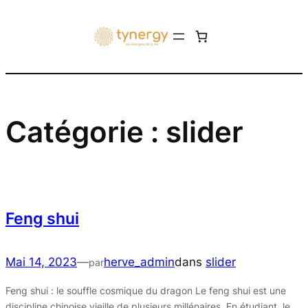
Aller
au
contenu
Catégorie :
slider
Feng shui
Mai 14, 2023
—
herve_admin
dans
slider
par
Feng shui : le souffle cosmique du dragon Le feng shui est une
discipline chinoise vieille de plusieurs millénaires. En étudiant, le